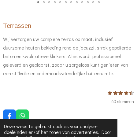
Terrassen
Wij verzorgen uw complete terras op maat, inclusief
duurzame houten bekleding rond de jacuzzi, strak gepolierde
beton en kwalitatieve klinkers. Alles wordt professioneel
geleverd en geplaatst, zodat u zorgeloos kunt genieten van
een stijlvolle en onderhoudsvriendelijke buitenruimte.
1
2
3
4
5
S
R
s
s
s
s
s
t
a
60 stemmen
t
t
t
t
t
e
e
e
e
e
e
t
m
r
r
r
r
r
m
i
r
r
r
r
F
W
e
e
e
e
e
a
h
n
Deze website gebruikt cookies voor analyse-
© 2020 - 2026 Goossens Houtconstructies
n
n
n
n
n
c
a
g
doeleinden en/of het tonen van advertenties. Door
Powered by
JouwWeb
e
t